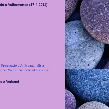
ió a Vallromanes (17-4-2011)
Presentació d'Amb cara i ulls a
s
per
Víctor Pàmies Riudor
a
Vimeo
.
te a Verkami