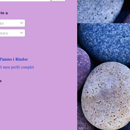
te a
es
taris
 Pàmies i Riudor
el meu perfil complet
s