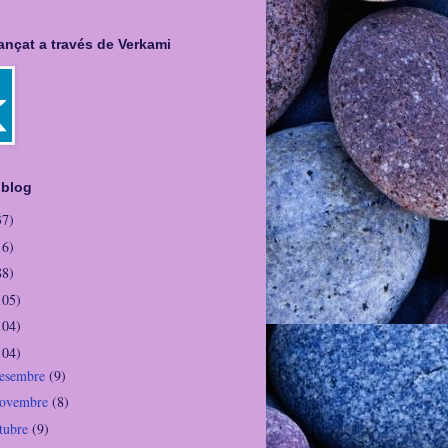
nançat a través de Verkami
 blog
37)
16)
88)
105)
104)
104)
desembre
(9)
novembre
(8)
ctubre
(9)