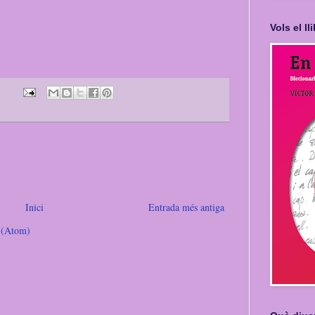
Vols el l
Inici
Entrada més antiga
e (Atom)