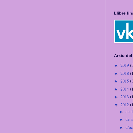
Llibre fi
Arxiu del
2019
(
►
2018
(
►
2015
(
►
2014
(
►
2013
(
►
2012
(
▼
de 
►
de 
►
d’o
►