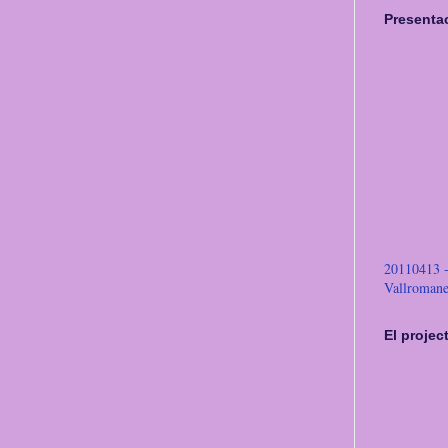
Presentac
20110413 - 
Vallromane
El projec