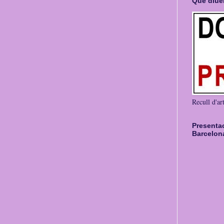
Què diuen
Recull d'art
Presenta
Barcelona