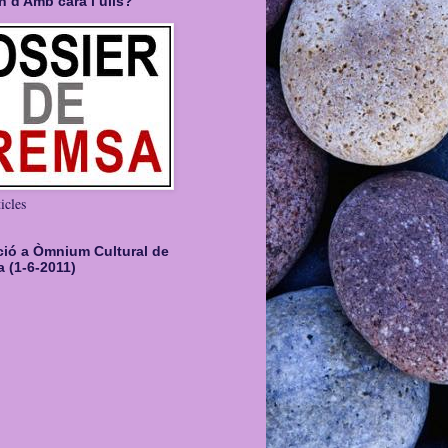
 d'Amb cara i ulls?
icles
ció a Òmnium Cultural de
 (1-6-2011)