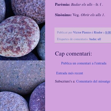
Parèmia:
Badar els ulls
- fr. f
.
Sinònims:
Veg.
Obrir els ulls 1
.
Publicat per
Víctor Pàmies i Riudor
a
8:00
Etiquetes de comentaris:
badar
,
ull
Cap comentari:
Publica un comentari a l'entrada
Entrada més recent
Subscriure's a:
Comentaris del missatg