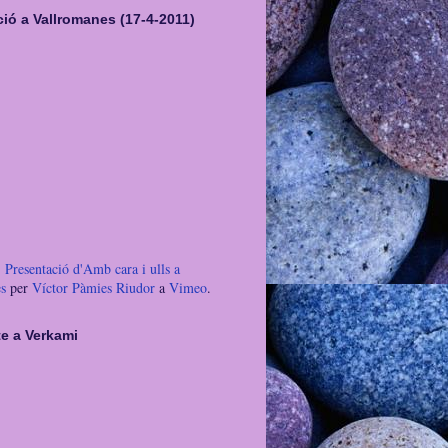
ió a Vallromanes (17-4-2011)
Presentació d'Amb cara i ulls a
s
per
Víctor Pàmies Riudor
a
Vimeo
.
te a Verkami