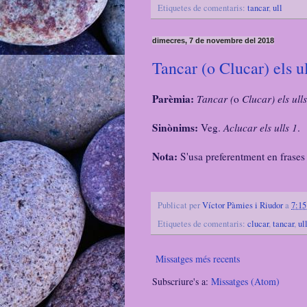
Etiquetes de comentaris:
tancar
,
ull
dimecres, 7 de novembre del 2018
Tancar (o Clucar) els ul
Parèmia:
Tancar (
o
Clucar) els ulls
Sinònims:
Veg.
Aclucar els ulls 1
.
Nota:
S'usa preferentment en frases 
Publicat per
Víctor Pàmies i Riudor
a
7:15
Etiquetes de comentaris:
clucar
,
tancar
,
ul
Missatges més recents
Subscriure's a:
Missatges (Atom)