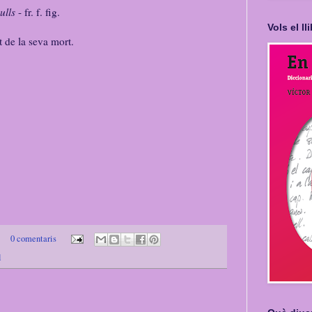
 ulls
- fr. f. fig.
Vols el l
 de la seva mort.
0 comentaris
l