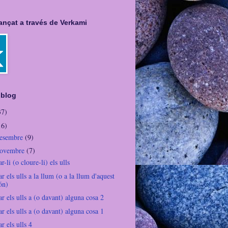
nançat a través de Verkami
 blog
37)
16)
desembre
(9)
novembre
(7)
r-li (o cloure-li) els ulls
r els ulls a la llum (o a la llum d'aquest
ón)
r els ulls a (o davant) alguna cosa 2
r els ulls a (o davant) alguna cosa 1
r els ulls 4