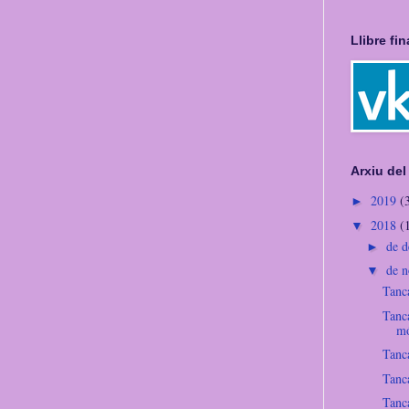
Llibre fi
Arxiu del
2019
(
►
2018
(
▼
de 
►
de 
▼
Tanca
Tanca
m
Tanca
Tanca
Tanca