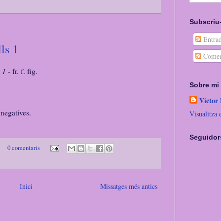
Subscriu-
Entrad
ls 1
Comen
 1
- fr. f. fig.
Sobre mi
Víctor
negatives.
Visualitza 
Seguidor
0 comentaris
l
Inici
Missatges més antics