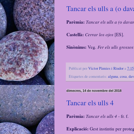
Tancar els ulls a (o da
Parèmia:
Tancar els ulls a (
o
davan
Castellà:
Cerrar los ojos
[ES].
Sinònims:
Veg.
Fer els ulls grossos
Publicat per
Víctor Pàmies i Riudor
a
7:15
Etiquetes de comentaris:
alguna
,
cosa
,
dav
dimecres, 14 de novembre del 2018
Tancar els ulls 4
Parèmia:
Tancar els ulls 4
- fr. f.
Explicació:
Gest instintiu per proteg