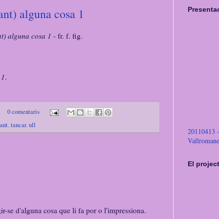
Presentac
vant) alguna cosa 1
t) alguna cosa 1
- fr. f. fig.
 1
.
0 comentaris
ant
,
tancar
,
ull
20110413 - 
Vallromane
El projec
ir-se d'alguna cosa que li fa por o l'impressiona.