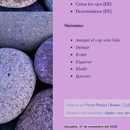
Cerrar los ojos [ES]
Desentenderse [ES].
Sinònims:
Amagar el cap sota l'ala
Defugir
Evitar
Esquivar
Eludir
Ignorar
.
Publicat per
Víctor Pàmies i Riudor
a
7:15
Etiquetes de comentaris:
alguna
,
cosa
,
dav
dissabte, 17 de novembre del 2018