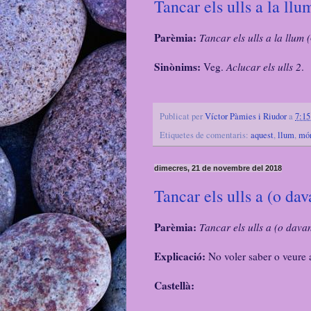
Tancar els ulls a la ll
Parèmia:
Tancar els ulls a la llum (
Sinònims:
Veg.
Aclucar els ulls 2
.
Publicat per
Víctor Pàmies i Riudor
a
7:15
Etiquetes de comentaris:
aquest
,
llum
,
mó
dimecres, 21 de novembre del 2018
Tancar els ulls a (o da
Parèmia:
Tancar els ulls a (o dava
Explicació:
No voler saber o veure a
Castellà: