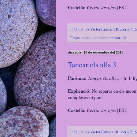
Castellà:
Cerrar los ojos
[ES].
Publicat per
Víctor Pàmies i Riudor
a
7:15
Etiquetes de comentaris:
tancar
,
ull
dissabte, 10 de novembre del 2018
Tancar els ulls 3
Parèmia:
Tancar els ulls 3
- fr. f. fi
Explicació:
No reparar en els inconve
complexos ni pors.
Castellà:
Cerrar los ojos
[ES].
Publicat per
Víctor Pàmies i Riudor
a
7:15