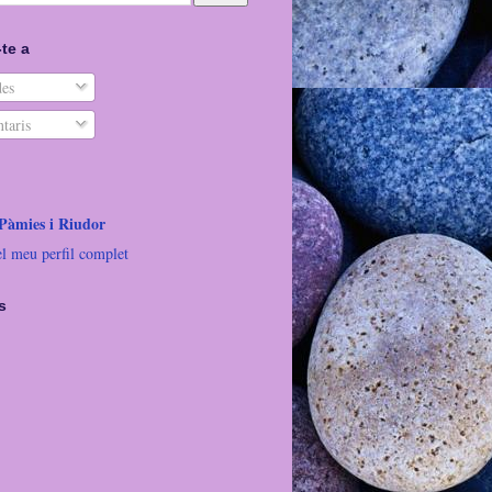
te a
es
taris
 Pàmies i Riudor
el meu perfil complet
s