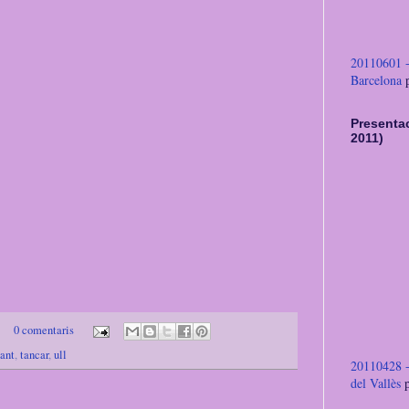
20110601 -
Barcelona
Presentac
2011)
0 comentaris
ant
,
tancar
,
ull
20110428 -
del Vallès
p