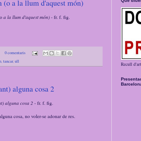
Què diuen
um (o a la llum d'aquest món)
o
a la llum d'aquest món)
- fr. f. fig.
0 comentaris
n
,
tancar
,
ull
Recull d'art
Presenta
Barcelona
vant) alguna cosa 2
nt) alguna cosa 2
- fr. f. fig.
lguna cosa, no voler-se adonar de res.