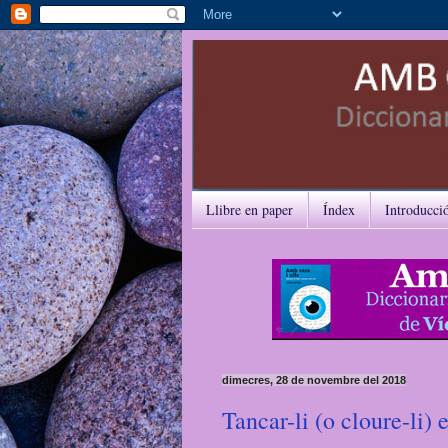
Llibre en paper
Índex
Introducci
dimecres, 28 de novembre del 2018
Tancar-li (o cloure-li) e