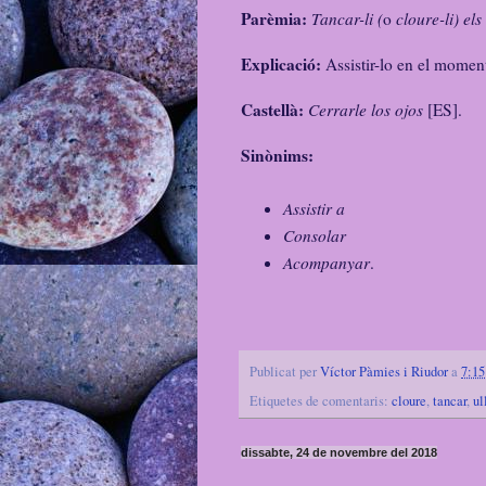
Parèmia:
Tancar-li (
o
cloure-li) els
Explicació:
Assistir-lo en el moment
Castellà:
Cerrarle los ojos
[ES].
Sinònims:
Assistir a
Consolar
Acompanyar
.
Publicat per
Víctor Pàmies i Riudor
a
7:15
Etiquetes de comentaris:
cloure
,
tancar
,
ul
dissabte, 24 de novembre del 2018