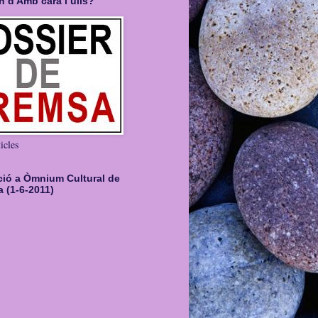
 d'Amb cara i ulls?
icles
ció a Òmnium Cultural de
 (1-6-2011)