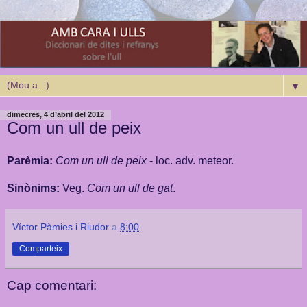
▼
dimecres, 4 d’abril del 2012
Com un ull de peix
Parèmia:
Com un ull de peix
- loc. adv. meteor.
Sinònims:
Veg.
Com un ull de gat
.
Víctor Pàmies i Riudor
a
8:00
Comparteix
Cap comentari: