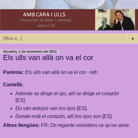
▼
dissabte, 1 de desembre del 2012
Els ulls van allà on va el cor
Parèmia:
Els ulls van allà on va el cor
- refr.
Castellà:
Adonde se dirige el ojo, allí se dirige el corazón
[ES].
Do van antojos van los ojos
[ES].
Donde está el corazón, allí los ojos son
[ES].
Altres llengües:
FR:
On regarde volontiers ce qu'on aime
.