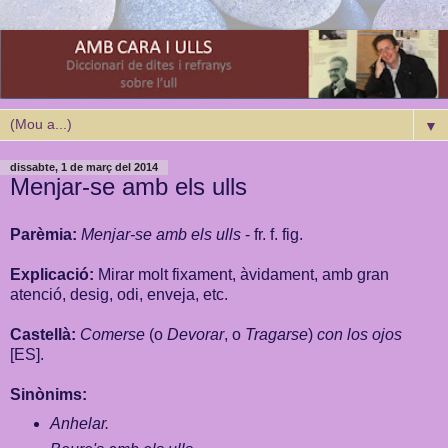
▼
dissabte, 1 de març del 2014
Menjar-se amb els ulls
Parèmia:
Menjar-se amb els ulls
- fr. f. fig.
Explicació:
Mirar molt fixament, àvidament, amb gran
atenció, desig, odi, enveja, etc.
Castellà:
Comerse
(o
Devorar
, o
Tragarse
)
con los ojos
[ES].
Sinònims:
Anhelar.