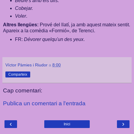
Beure's amb els ulls.
Cobejar.
Voler
.
Altres llengües:
Prové del llatí, ja amb aquest mateix sentit.
Apareix a la comèdia «Formió», de Terenci.
FR:
Dévorer quelqu'un des yeux
.
Víctor Pàmies i Riudor
a
8:00
Comparteix
Cap comentari:
Publica un comentari a l'entrada
‹
›
Inici